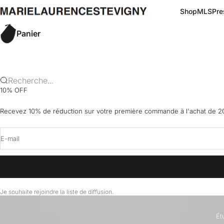
Passer au contenu
marielaurencestevigny
Shop
MLS
Pre
Panier
Recherche...
10% OFF
Recevez 10% de réduction sur votre première commande à l'achat de 20
E-mail
Je souhaite rejoindre la liste de diffusion.
Ét