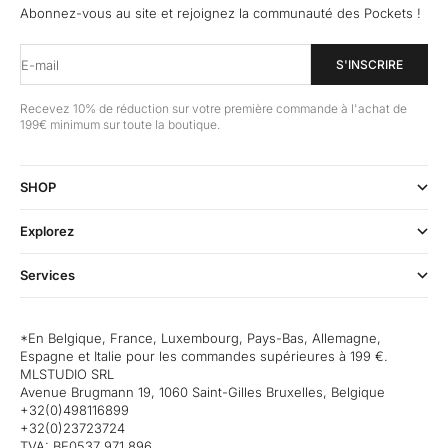
Abonnez-vous au site et rejoignez la communauté des Pockets !
E-mail
S'INSCRIRE
Recevez 10% de réduction sur votre première commande à l'achat de
199€ minimum sur toute la boutique.
SHOP
Explorez
Services
*En Belgique, France, Luxembourg, Pays-Bas, Allemagne,
Espagne et Italie pour les commandes supérieures à 199 €.
MLSTUDIO SRL
Avenue Brugmann 19, 1060 Saint-Gilles Bruxelles, Belgique
+32(0)498116899
+32(0)23723724
TVA: BE0537 971 896