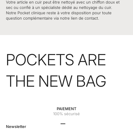
Votre article en cuir peut être nettoyé avec un chiffon doux et
sec ou confié à un spécialiste dédié au nettoyage du cuir.
Notre Pocket clinique reste à votre disposition pour toute
question complémentaire via notre lien de contact.
POCKETS ARE
THE NEW BAG
PAIEMENT
100% sécurisé
Aller à l'élément 1
Aller à l'élément 2
Aller à l'élément 3
Aller à l'élément 4
Newsletter