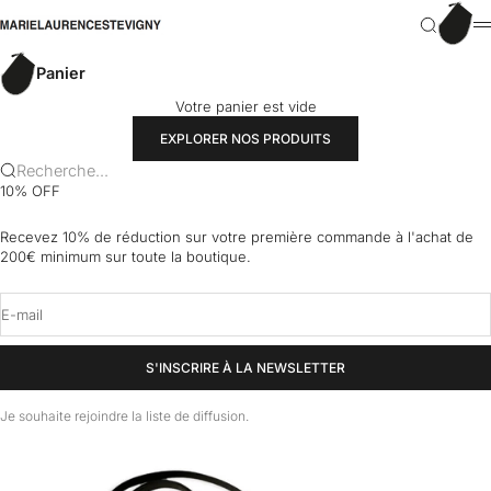
Passer au contenu
Panier
marielaurencestevigny
Recherch
M
Panier
Votre panier est vide
EXPLORER NOS PRODUITS
Recherche...
10% OFF
Recevez 10% de réduction sur votre première commande à l'achat de
200€ minimum sur toute la boutique.
E-mail
S'INSCRIRE À LA NEWSLETTER
Je souhaite rejoindre la liste de diffusion.