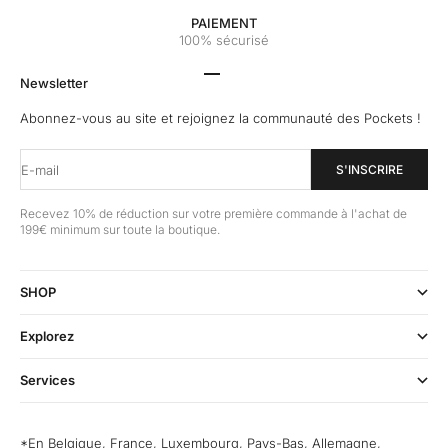
PAIEMENT
100% sécurisé
Aller à l'élément 1
Aller à l'élément 2
Aller à l'élément 3
Aller à l'élément 4
Newsletter
Abonnez-vous au site et rejoignez la communauté des Pockets !
E-mail
S'INSCRIRE
Recevez 10% de réduction sur votre première commande à l'achat de
199€ minimum sur toute la boutique.
SHOP
Explorez
Services
*En Belgique, France, Luxembourg, Pays-Bas, Allemagne,