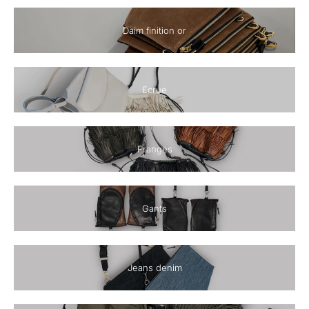
Daim finition or
Ecrue
Franges
Gants
Jeans denim