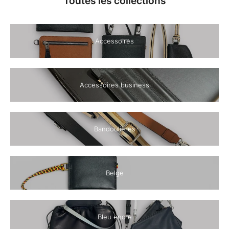
Toutes les collections
Accessoires
Accessoires business
Bandoulières
Belge
Bleu encre