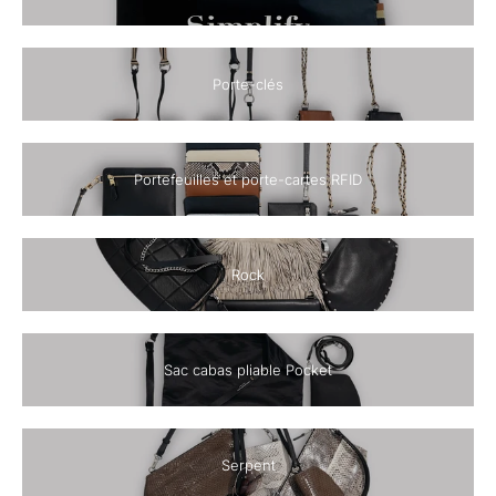
Porte-clés
Portefeuilles et porte-cartes RFID
Rock
Sac cabas pliable Pocket
Serpent