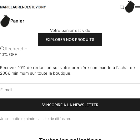
Passer au contenu
Panier
marielaurencestevigny
Recherch
M
Panier
Votre panier est vide
EXPLORER NOS PRODUITS
Recherche...
10% OFF
Recevez 10% de réduction sur votre première commande à l'achat de
200€ minimum sur toute la boutique.
E-mail
S'INSCRIRE À LA NEWSLETTER
Je souhaite rejoindre la liste de diffusion.