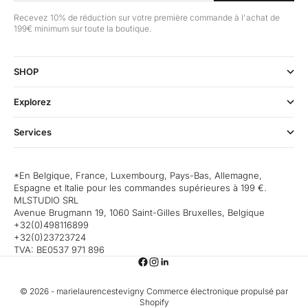
Recevez 10% de réduction sur votre première commande à l'achat de
199€ minimum sur toute la boutique.
SHOP
Explorez
Services
*En Belgique, France, Luxembourg, Pays-Bas, Allemagne,
Espagne et Italie pour les commandes supérieures à 199 €.
MLSTUDIO SRL
Avenue Brugmann 19, 1060 Saint-Gilles Bruxelles, Belgique
+32(0)498116899
+32(0)23723724
TVA: BE0537 971 896
© 2026 - marielaurencestevigny
Commerce électronique propulsé par
Shopify