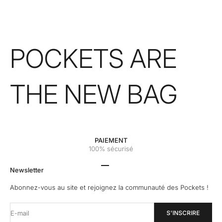
POCKETS ARE
THE NEW BAG
PAIEMENT
100% sécurisé
Aller à l'élément 1
Aller à l'élément 2
Aller à l'élément 3
Aller à l'élément 4
Newsletter
Abonnez-vous au site et rejoignez la communauté des Pockets !
E-mail
S'INSCRIRE