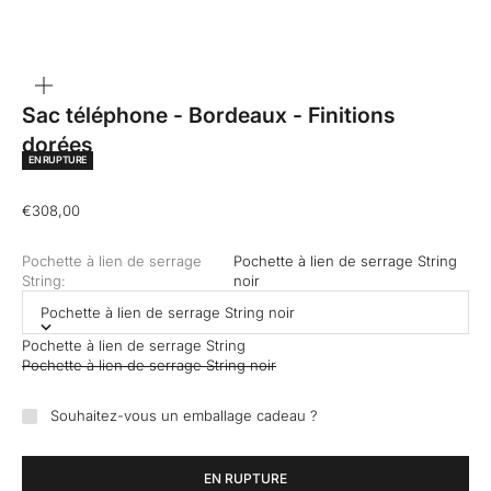
ZOOMER
SUR
L'IMAGE
Sac téléphone - Bordeaux - Finitions
dorées
EN RUPTURE
Prix de vente
€308,00
Pochette à lien de serrage
Pochette à lien de serrage String
String:
noir
Pochette à lien de serrage String noir
Pochette à lien de serrage String
Pochette à lien de serrage String noir
Souhaitez-vous un emballage cadeau ?
EN RUPTURE