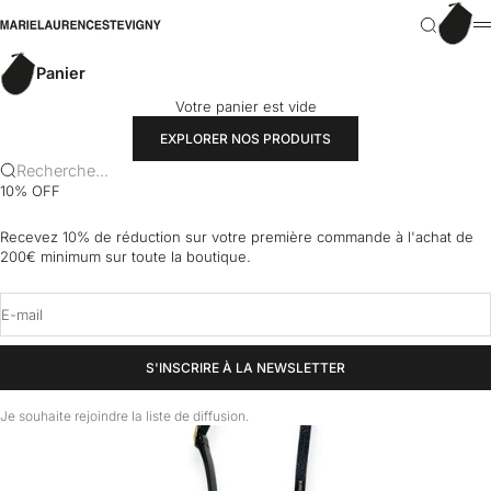
Passer au contenu
Panier
marielaurencestevigny
Recherch
M
Panier
Votre panier est vide
EXPLORER NOS PRODUITS
Recherche...
10% OFF
Recevez 10% de réduction sur votre première commande à l'achat de
200€ minimum sur toute la boutique.
E-mail
S'INSCRIRE À LA NEWSLETTER
Je souhaite rejoindre la liste de diffusion.