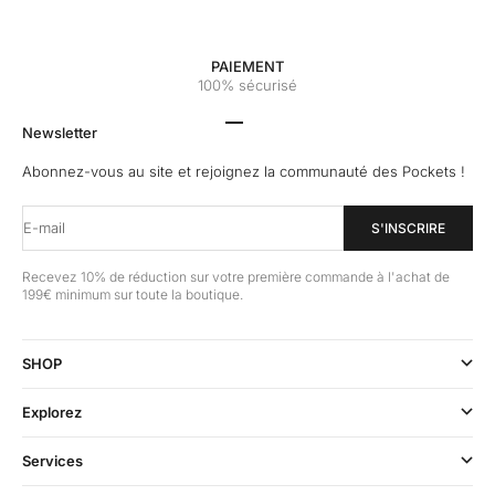
PAIEMENT
100% sécurisé
Aller à l'élément 1
Aller à l'élément 2
Aller à l'élément 3
Aller à l'élément 4
Newsletter
Abonnez-vous au site et rejoignez la communauté des Pockets !
E-mail
S'INSCRIRE
Recevez 10% de réduction sur votre première commande à l'achat de
199€ minimum sur toute la boutique.
SHOP
Explorez
Services