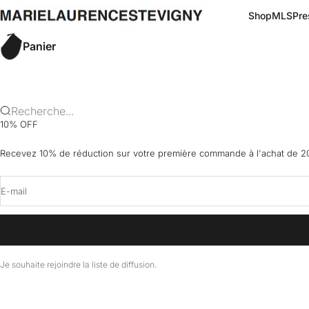
Passer au contenu
marielaurencestevigny
Shop
MLS
Pre
Panier
Recherche...
10% OFF
Recevez 10% de réduction sur votre première commande à l'achat de 20
E-mail
Je souhaite rejoindre la liste de diffusion.