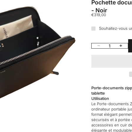
Pochette docum
- Noir
Prix de vente
€319,00
Souhaitez-vous u
Diminuer la quantité
Augmenter
Porte-documents zippé
tablette
Utilisation
Le Porte-documents Zi
ordinateur portable j
format élégant permet
sécurisés et à portée 
R
accessoires en cuir de
élégante et modulable