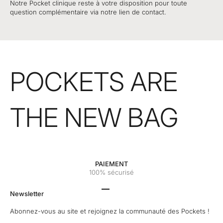
Notre Pocket clinique reste à votre disposition pour toute
question complémentaire via notre lien de contact.
POCKETS ARE
THE NEW BAG
PAIEMENT
100% sécurisé
Aller à l'élément 1
Aller à l'élément 2
Aller à l'élément 3
Aller à l'élément 4
Newsletter
Abonnez-vous au site et rejoignez la communauté des Pockets !