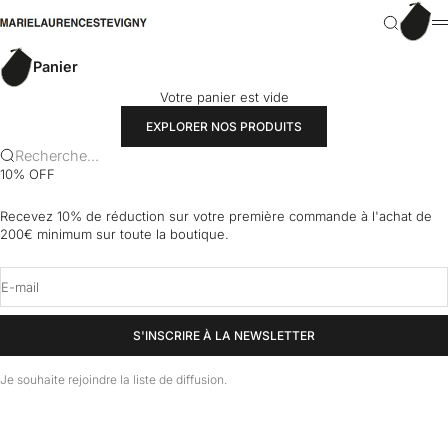
Passer au contenu
Panier
marielaurencestevigny
Recherch
M
Panier
Votre panier est vide
EXPLORER NOS PRODUITS
Recherche...
10% OFF
Recevez 10% de réduction sur votre première commande à l'achat de
200€ minimum sur toute la boutique.
E-mail
S'INSCRIRE À LA NEWSLETTER
Je souhaite rejoindre la liste de diffusion.