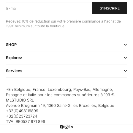
E-mail
S'INSCRIRE
Recevez 10% de réduction sur votre première commande à l'achat de
199€ minimum sur toute la boutique.
SHOP
Explorez
Services
*En Belgique, France, Luxembourg, Pays-Bas, Allemagne,
Espagne et Italie pour les commandes supérieures à 199 €.
MLSTUDIO SRL
Avenue Brugmann 19, 1060 Saint-Gilles Bruxelles, Belgique
+32(0)498116899
+32(0)23723724
TVA: BE0537 971 896