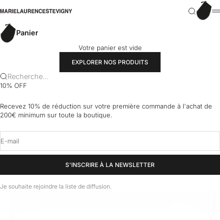
Passer au contenu
Panier
marielaurencestevigny
Recherch
M
Panier
Votre panier est vide
EXPLORER NOS PRODUITS
Recherche...
10% OFF
Recevez 10% de réduction sur votre première commande à l'achat de
200€ minimum sur toute la boutique.
E-mail
S'INSCRIRE À LA NEWSLETTER
Je souhaite rejoindre la liste de diffusion.