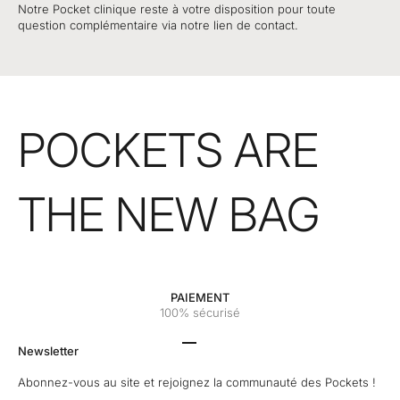
Notre Pocket clinique reste à votre disposition pour toute
question complémentaire via notre lien de contact.
POCKETS ARE
THE NEW BAG
PAIEMENT
100% sécurisé
Aller à l'élément 1
Aller à l'élément 2
Aller à l'élément 3
Aller à l'élément 4
Newsletter
Abonnez-vous au site et rejoignez la communauté des Pockets !