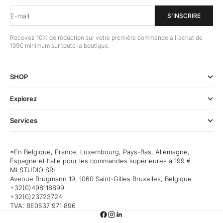
E-mail
S'INSCRIRE
Recevez 10% de réduction sur votre première commande à l'achat de
199€ minimum sur toute la boutique.
SHOP
Explorez
Services
*En Belgique, France, Luxembourg, Pays-Bas, Allemagne,
Espagne et Italie pour les commandes supérieures à 199 €.
MLSTUDIO SRL
Avenue Brugmann 19, 1060 Saint-Gilles Bruxelles, Belgique
+32(0)498116899
+32(0)23723724
TVA: BE0537 971 896