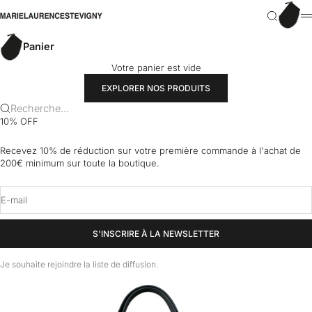
Passer au contenu
Panier
marielaurencestevigny
Recherch
M
Panier
Votre panier est vide
EXPLORER NOS PRODUITS
Recherche...
10% OFF
Recevez 10% de réduction sur votre première commande à l'achat de
200€ minimum sur toute la boutique.
E-mail
S'INSCRIRE À LA NEWSLETTER
Je souhaite rejoindre la liste de diffusion.