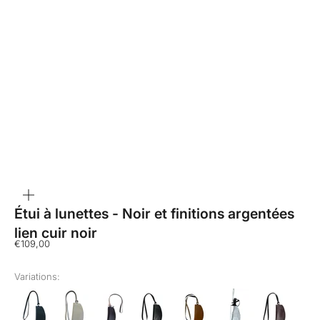
ZOOMER
SUR
L'IMAGE
Étui à lunettes - Noir et finitions argentées
lien cuir noir
Prix de vente
€109,00
Variations: