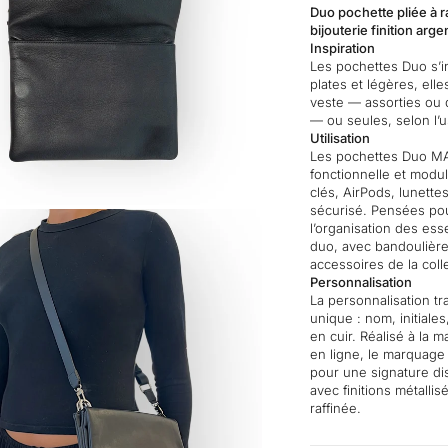
Duo pochette pliée à r
bijouterie finition arge
Inspiration
Les pochettes Duo s’in
plates et légères, el
veste — assorties ou d
— ou seules, selon l’
Utilisation
Les pochettes Duo MA
fonctionnelle et modu
clés, AirPods, lunettes
sécurisé. Pensées pou
R
l’organisation des ess
duo, avec bandoulière
accessoires de la coll
Personnalisation
La personnalisation t
unique : nom, initial
en cuir. Réalisé à la 
en ligne, le marquage 
pour une signature dis
avec finitions métalli
raffinée.