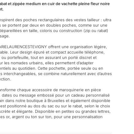
abat et zippée medium en cuir de vachette pleine fleur noire
nt.
spirent des poches rectangulaires des vestes tailleur : ultra
les se portent par deux en doubles poches, comme sur une
épareillées en taille, coloris ou construction (zip ou rabat)
usage.
RIELAURENCESTEVIGNY offrent une organisation légère,
lable. Leur design épuré et compact accueille téléphone,
 ou portefeuille, tout en assurant un porté discret et
r les nomades urbains, elles permettent d’adapter
entiels au quotidien. Cette pochette, portée seule ou en
s interchangeables, se combine naturellement avec d’autres
ection.
ransforme chaque accessoire de maroquinerie en pièce
es, dates ou message embossé pour un cadeau personnalisé
main dans notre boutique à Bruxelles et également disponible
est positionné au dos du sac ou sur le rabat, selon le choix
crète et élégante. Disponible en petites ou grandes lettres,
sées or, argent ou ton sur ton, pour une personnalisation