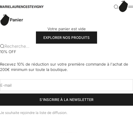
Passer au contenu
Panier
marielaurencestevigny
Recherch
M
Panier
Votre panier est vide
EXPLORER NOS PRODUITS
Recherche...
10% OFF
Recevez 10% de réduction sur votre première commande à l'achat de
200€ minimum sur toute la boutique.
E-mail
S'INSCRIRE À LA NEWSLETTER
Je souhaite rejoindre la liste de diffusion.