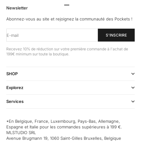
Aller à l'élément 1
Aller à l'élément 2
Aller à l'élément 3
Aller à l'élément 4
Newsletter
Abonnez-vous au site et rejoignez la communauté des Pockets !
E-mail
S'INSCRIRE
Recevez 10% de réduction sur votre première commande à l'achat de
199€ minimum sur toute la boutique.
SHOP
Explorez
Services
*En Belgique, France, Luxembourg, Pays-Bas, Allemagne,
Espagne et Italie pour les commandes supérieures à 199 €.
MLSTUDIO SRL
Avenue Brugmann 19, 1060 Saint-Gilles Bruxelles, Belgique