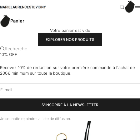
Passer au contenu
Panier
marielaurencestevigny
Recherch
M
Panier
Votre panier est vide
EXPLORER NOS PRODUITS
Recherche...
10% OFF
Recevez 10% de réduction sur votre première commande à l'achat de
200€ minimum sur toute la boutique.
E-mail
S'INSCRIRE À LA NEWSLETTER
Je souhaite rejoindre la liste de diffusion.