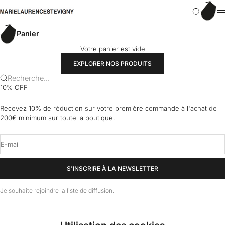
Passer au contenu
Panier
marielaurencestevigny
Recherch
M
Panier
Votre panier est vide
EXPLORER NOS PRODUITS
Recherche...
10% OFF
Recevez 10% de réduction sur votre première commande à l'achat de
200€ minimum sur toute la boutique.
E-mail
S'INSCRIRE À LA NEWSLETTER
Je souhaite rejoindre la liste de diffusion.