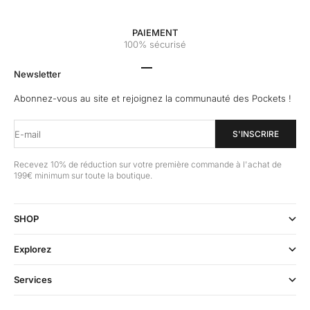
PAIEMENT
100% sécurisé
Aller à l'élément 1
Aller à l'élément 2
Aller à l'élément 3
Aller à l'élément 4
Newsletter
Abonnez-vous au site et rejoignez la communauté des Pockets !
E-mail
S'INSCRIRE
Recevez 10% de réduction sur votre première commande à l'achat de
199€ minimum sur toute la boutique.
SHOP
Explorez
Services