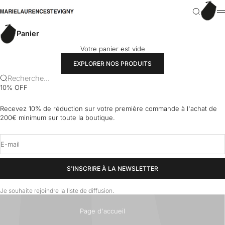
Passer au contenu
Panier
marielaurencestevigny
Recherch
M
Panier
Votre panier est vide
EXPLORER NOS PRODUITS
Recherche...
10% OFF
Recevez 10% de réduction sur votre première commande à l'achat de
200€ minimum sur toute la boutique.
E-mail
S'INSCRIRE À LA NEWSLETTER
Je souhaite rejoindre la liste de diffusion.
Page d'accueil