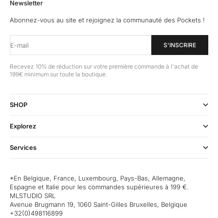
Aller à l'élément 1
Aller à l'élément 2
Aller à l'élément 3
Aller à l'élément 4
Newsletter
Abonnez-vous au site et rejoignez la communauté des Pockets !
E-mail
S'INSCRIRE
Recevez 10% de réduction sur votre première commande à l'achat de
199€ minimum sur toute la boutique.
SHOP
Explorez
Services
*En Belgique, France, Luxembourg, Pays-Bas, Allemagne,
Espagne et Italie pour les commandes supérieures à 199 €.
MLSTUDIO SRL
Avenue Brugmann 19, 1060 Saint-Gilles Bruxelles, Belgique
+32(0)498116899